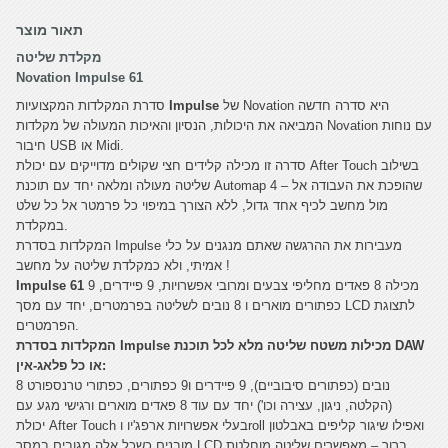
תאור מוצר
מקלדת שליטה
Novation Impulse 61
של Novation היא סדרה חדשה
Impulse
סדרת המקלדות המקצועיות
המביאה את היכולות, הנסיון והאיכות המעולה של מקלדות Novation עם נוחות
חיבור USB או Midi.
סדרה זו מכילה קלידים חצי שקולים מדוייקים עם יכולת After Touch בשילוב
שליטה מעולה ומלאה יחד עם תוכנת Automap 4 – שהופכת את העבודה אל
מול מחשב לכיף אחד גדול, ללא הצורך במיפוי כל פרמטר אל כל שלט
במקלדת.
המקלדות בסדרת Impulse מעבירות את ההרגשה שאתם מנגנים על כלי
אמיתי, ולא כמקלדת שליטה על מחשב !
מכילה 8 פאדים מחליפי צבעים ומרובי אפשרויות, 9 פיידרים, 9
Impulse 61
כפתורים מוארים ו 8 נובים לשליטה בפרמטרים, יחד עם מסך LCD לתצוגת
הפרמטרים.
המקלדות בסדרת Impulse מכילות משטח שליטה מלא לכל תוכנת DAW
או כל פלאג-אין:
8 נובים (כפתורים סיבוביים), 9 פיידרים ו9 כפתורים, כפתורי טרנספורט
(הקלטה, ניגון, עצירה וכו') יחד עם עוד 8 פאדים מוארים ורגישי מגע עם
יכולת After Touch בעלי אפשרויות ארפג'יו וroll ואפילו שיגור קליפים באבלטון
מובנים כשכל אלה מגובים במסך LCD ברור – מאפשרים שליטה מוחלטת