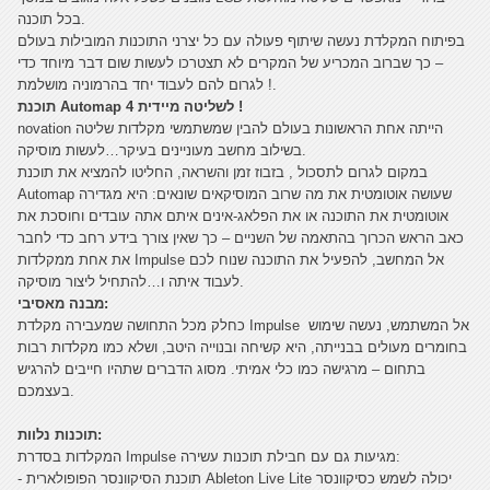
בכל תוכנה.
בפיתוח המקלדת נעשה שיתוף פעולה עם כל יצרני התוכנות המובילות בעולם
– כך שברוב המכריע של המקרים לא תצטרכו לעשות שום דבר מיוחד כדי
לגרום להם לעבוד יחד בהרמוניה מושלמת !.
תוכנת Automap 4 לשליטה מיידית !
novation הייתה אחת הראשונות בעולם להבין שמשתמשי מקלדות שליטה
בשילוב מחשב מעוניינים בעיקר…לעשות מוסיקה.
במקום לגרום לתסכול , בזבוז זמן והשראה, החליטו להמציא את תוכנת
Automap שעושה אוטומטית את מה שרוב המוסיקאים שונאים: היא מגדירה
אוטומטית את התוכנה או את הפלאג-אינים איתם אתה עובדים וחוסכת את
כאב הראש הכרוך בהתאמה של השניים – כך שאין צורך בידע רחב כדי לחבר
את אחת ממקלדות Impulse אל המחשב, להפעיל את התוכנה שנוח לכם
לעבוד איתה ו…להתחיל ליצור מוסיקה.
מבנה מאסיבי:
כחלק מכל התחושה שמעבירה מקלדת Impulse אל המשתמש, נעשה שימוש
בחומרים מעולים בבנייתה, היא קשיחה ובנוייה היטב, ושלא כמו מקלדות רבות
בתחום – מרגישה כמו כלי אמיתי. מסוג הדברים שתהיו חייבים להרגיש
בעצמכם.
תוכנות נלוות:
המקלדות בסדרת Impulse מגיעות גם עם חבילת תוכנות עשירה:
- תוכנת הסיקוונסר הפופולארית Ableton Live Lite יכולה לשמש כסיקוונסר