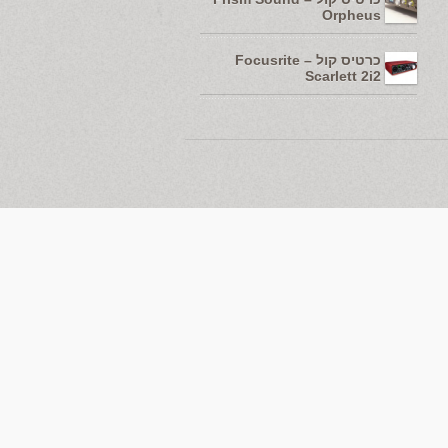
Orpheus
כרטיס קול – Focusrite
Scarlett 2i2