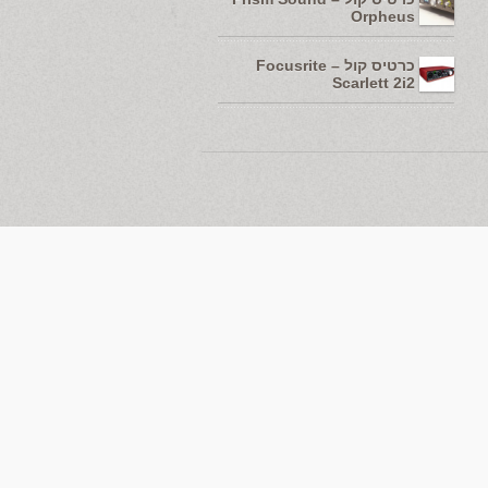
Orpheus
כרטיס קול – Focusrite
Scarlett 2i2